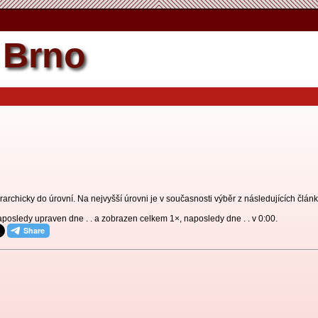
Brno
archicky do úrovní. Na nejvyšší úrovni je v současnosti výběr z následujících článků
naposledy upraven dne . . a zobrazen celkem 1×, naposledy dne . . v 0:00.