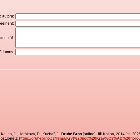
 autora:
řejněn):
omentář:
 Adamov:
Kalina, J., Horáková, D., Kuchař, J.,
Druhé Brno
[online]. Jiří Kalina, 2014 [cit. 20
ostupné z:
https://druhebrno.cz/Tema/Kryt%20pod%20Krav%C3%AD%20horou