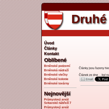
Druhé 
Úvod
Články
Kontakt
Oblíbené
Brněnské podzemí
Články jsou řazeny hier
Brněnská nádraží
Brněnské vlečky
Článek ze dne . . byl 
Brněnské kolonie
Brněnské továrny
Nejnovější
Průmyslový areál
Svitavské nábřeží 7
Průmyslový areál