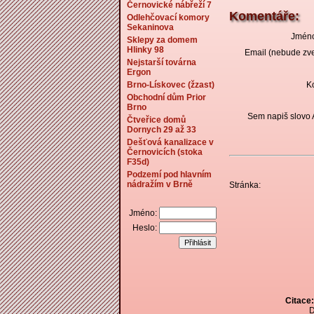
Černovické nábřeží 7
Komentáře:
Odlehčovací komory
Sekaninova
Jméno
Sklepy za domem
Hlinky 98
Email (nebude zve
Nejstarší továrna
Ergon
Brno-Lískovec (žzast)
K
Obchodní dům Prior
Brno
Sem napiš slovo
Čtveřice domů
Dornych 29 až 33
Dešťová kanalizace v
Černovicích (stoka
F35d)
Podzemí pod hlavním
nádražím v Brně
Stránka:
Jméno:
Heslo:
Citace:
D