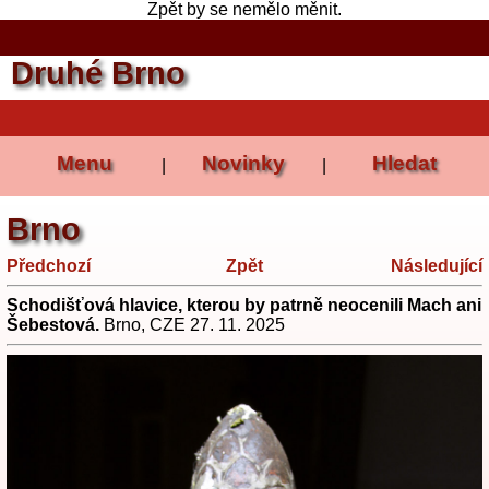
Zpět by se nemělo měnit.
Druhé Brno
Menu
Novinky
Hledat
|
|
Brno
Předchozí
Zpět
Následující
Schodišťová hlavice, kterou by patrně neocenili Mach ani
Šebestová.
Brno, CZE 27. 11. 2025