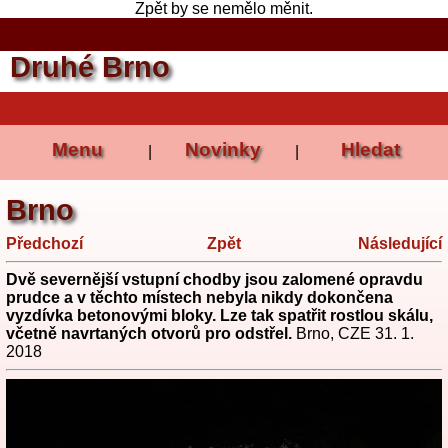
Zpět by se nemělo měnit.
Druhé Brno
Menu
Novinky
Hledat
|
|
Brno
Předchozí
Zpět
Následující
Dvě severnější vstupní chodby jsou zalomené opravdu
prudce a v těchto místech nebyla nikdy dokončena
vyzdívka betonovými bloky. Lze tak spatřit rostlou skálu,
včetně navrtaných otvorů pro odstřel.
Brno, CZE 31. 1.
2018