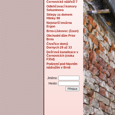
Černovické nábřeží 7
Odlehčovací komory
Sekaninova
Sklepy za domem
Hlinky 98
Nejstarší továrna
Ergon
Brno-Lískovec (žzast)
Obchodní dům Prior
Brno
Čtveřice domů
Dornych 29 až 33
Dešťová kanalizace v
Černovicích (stoka
F35d)
Podzemí pod hlavním
nádražím v Brně
Jméno:
Heslo: