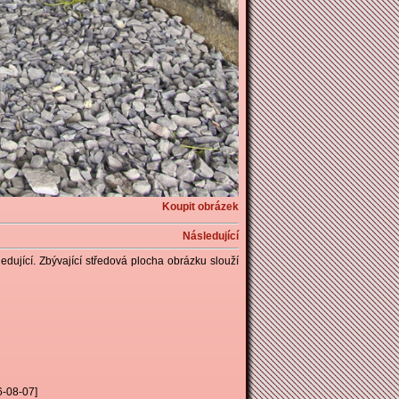
Koupit obrázek
Následující
ledující. Zbývající středová plocha obrázku slouží
26-08-07]