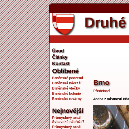
Druhé 
Úvod
Články
Kontakt
Oblíbené
Brněnské podzemí
Brno
Brněnská nádraží
Brněnské vlečky
Předchozí
Brněnské kolonie
Brněnské továrny
Jedna z místností klá
Nejnovější
Průmyslový areál
Svitavské nábřeží 7
Průmyslový areál