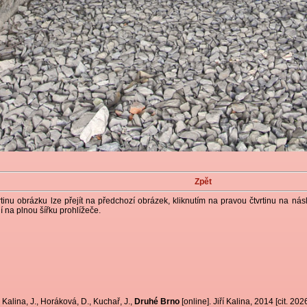
Zpět
rtinu obrázku lze přejít na předchozí obrázek, kliknutím na pravou čtvrtinu na nás
í na plnou šířku prohlížeče.
Kalina, J., Horáková, D., Kuchař, J.,
Druhé Brno
[online]. Jiří Kalina, 2014 [cit. 20