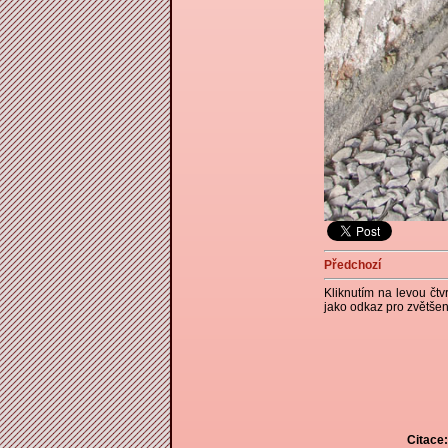
Předchozí
Kliknutím na levou čtv
jako odkaz pro zvětšen
Citace: