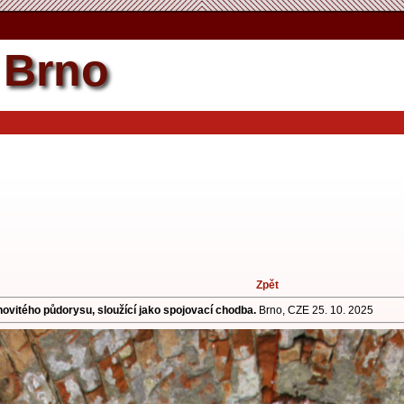
Zpět by se nemělo měnit.
Brno
Zpět
novitého půdorysu, sloužící jako spojovací chodba.
Brno, CZE 25. 10. 2025