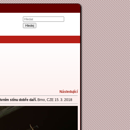
Následující
ivním stínu dobře daří.
Brno, CZE 15. 3. 2018