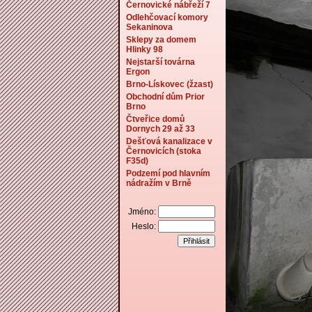
Černovické nábřeží 7
Odlehčovací komory
Sekaninova
Sklepy za domem
Hlinky 98
Nejstarší továrna
Ergon
Brno-Lískovec (žzast)
Obchodní dům Prior
Brno
Čtveřice domů
Dornych 29 až 33
Dešťová kanalizace v
Černovicích (stoka
F35d)
Podzemí pod hlavním
nádražím v Brně
Jméno:
Heslo: