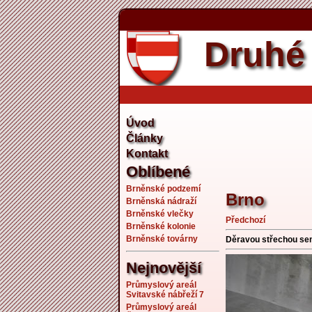
Druhé 
Úvod
Články
Kontakt
Oblíbené
Brněnské podzemí
Brno
Brněnská nádraží
Brněnské vlečky
Předchozí
Brněnské kolonie
Brněnské továrny
Děravou střechou sem 
Nejnovější
Průmyslový areál
Svitavské nábřeží 7
Průmyslový areál