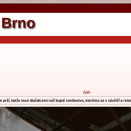
Zpět by se nemělo měnit.
Brno
Zpět
prší, takže mezi dlaždicemi raší bujné rostlinstvo, kterému se v závětří a relat