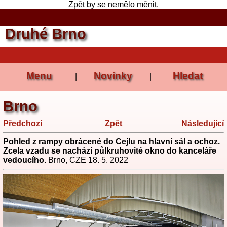
Zpět by se nemělo měnit.
Druhé Brno
Menu
Novinky
Hledat
|
|
Brno
Předchozí
Zpět
Následující
Pohled z rampy obrácené do Cejlu na hlavní sál a ochoz.
Zcela vzadu se nachází půlkruhovité okno do kanceláře
vedoucího.
Brno, CZE 18. 5. 2022