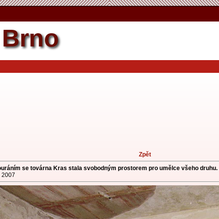
Zpět by se nemělo měnit.
Brno
Zpět
uráním se továrna Kras stala svobodným prostorem pro umělce všeho druhu. 
. 2007