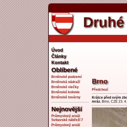
Druhé 
Úvod
Články
Kontakt
Oblíbené
Brněnské podzemí
Brno
Brněnská nádraží
Brněnské vlečky
Předchozí
Brněnské kolonie
Brněnské továrny
Krátce před svým zbo
mráz.
Brno, CZE 23. 4
Nejnovější
Průmyslový areál
Svitavské nábřeží 7
Průmyslový areál