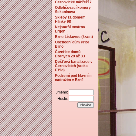
Černovické nábřeží 7
Odlehčovací komory
Sekaninova
Sklepy za domem
Hlinky 98
Nejstarší továrna
Ergon
Brno-Lískovec (žzast)
Obchodní dům Prior
Brno
Čtveřice domů
Dornych 29 až 33
Dešťová kanalizace v
Černovicích (stoka
F35d)
Podzemí pod hlavním
nádražím v Brně
Jméno:
Heslo: