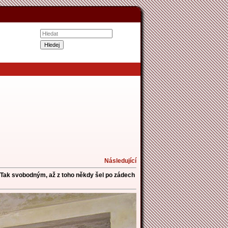
Následující
Tak svobodným, až z toho někdy šel po zádech