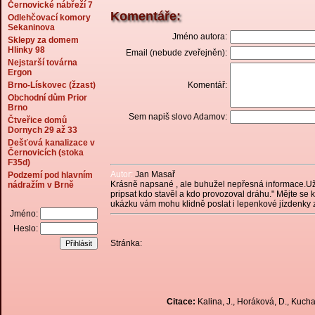
Černovické nábřeží 7
Komentáře:
Odlehčovací komory
Sekaninova
Jméno autora:
Sklepy za domem
Hlinky 98
Email (nebude zveřejněn):
Nejstarší továrna
Ergon
Brno-Lískovec (žzast)
Komentář:
Obchodní dům Prior
Brno
Sem napiš slovo Adamov:
Čtveřice domů
Dornych 29 až 33
Dešťová kanalizace v
Černovicích (stoka
F35d)
Autor:
Jan Masař
Podzemí pod hlavním
Krásně napsané , ale buhužel nepřesná informace.Už jen
nádražím v Brně
pripsat kdo stavěl a kdo provozoval dráhu." Mějte se 
ukázku vám mohu klidně poslat i lepenkové jízdenky z 
Jméno:
Heslo:
Stránka:
Citace:
Kalina, J., Horáková, D., Kuchař