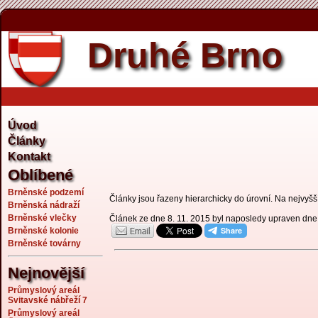
Druhé Brno
Úvod
Články
Kontakt
Oblíbené
Brněnské podzemí
Články jsou řazeny hierarchicky do úrovní. Na nejvyšší 
Brněnská nádraží
Brněnské vlečky
Článek ze dne 8. 11. 2015 byl naposledy upraven dne
Brněnské kolonie
Brněnské továrny
Nejnovější
Průmyslový areál
Svitavské nábřeží 7
Průmyslový areál