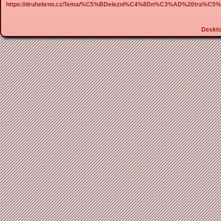
https://druhebrno.cz/Tema/%C5%BDelezni%C4%8Dn%C3%AD%20tra
Deskt