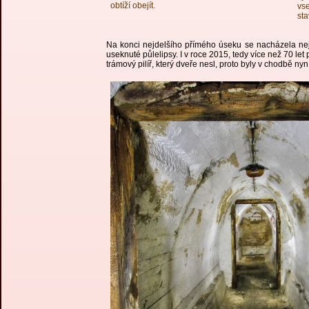
obtíží obejít.
vse
sta
Na konci nejdelšího přímého úseku se nacházela nejz
useknuté půlelipsy. I v roce 2015, tedy více než 70 le
trámový pilíř, který dveře nesl, proto byly v chodbě ny