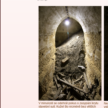
V minulosti se odehrál pokus o zasypání krytu
Nej
stavební sutí. Kužel šlo nicméně bez větších
vyb