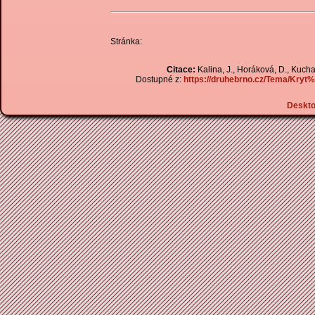
Stránka:
Citace:
Kalina, J., Horáková, D., Kuchař
Dostupné z:
https://druhebrno.cz/Tema/K
Deskt