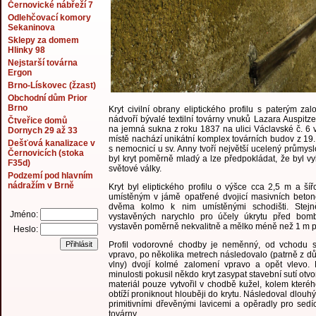
Černovické nábřeží 7
Odlehčovací komory
Sekaninova
Sklepy za domem
Hlinky 98
Nejstarší továrna
Ergon
Brno-Lískovec (žzast)
Obchodní dům Prior
Brno
Kryt civilní obrany eliptického profilu s paterým z
nádvoří bývalé textilní továrny vnuků Lazara Auspitze
Čtveřice domů
na jemná sukna z roku 1837 na ulici Václavské č. 6 
Dornych 29 až 33
místě nachází unikátní komplex továrních budov z 19. 
Dešťová kanalizace v
s nemocnicí u sv. Anny tvoří největší ucelený průmysl
Černovicích (stoka
byl kryt poměrně mladý a lze předpokládat, že byl v
F35d)
světové války.
Podzemí pod hlavním
nádražím v Brně
Kryt byl eliptického profilu o výšce cca 2,5 m a ší
umístěným v jámě opatřené dvojicí masivních beto
dvěma kolmo k nim umístěnými schodišti. Stejně
Jméno:
vystavěných narychlo pro účely úkrytu před bom
vystavěn poměrně nekvalitně a mělko méně než 1 m 
Heslo:
Profil vodorovné chodby je neměnný, od vchodu s
vpravo, po několika metrech následovalo (patrně z d
vlny) dvojí kolmé zalomení vpravo a opět vlevo.
minulosti pokusil někdo kryt zasypat stavební sutí ot
materiál pouze vytvořil v chodbě kužel, kolem kteréh
obtíží proniknout hlouběji do krytu. Následoval dlouh
primitivními dřevěnými lavicemi a opěradly pro sedí
továrny.