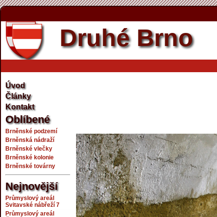
Druhé Brno
Úvod
Články
Kontakt
Oblíbené
Brněnské podzemí
Brněnská nádraží
Brněnské vlečky
Brněnské kolonie
Brněnské továrny
Nejnovější
Průmyslový areál
Svitavské nábřeží 7
Průmyslový areál