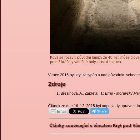
Když se rozsvítí původní lampy ze 40. let, může člově
po níž kráčely válečné boty, dostat i strach.
V roce 2016 byl kryt zasypán a nad původním vchodem b
Zdroje
Březinová, A., Zapletal, T.:
Brno - Moravský Ma
Článek ze dne 16. 12. 2015 byl naposledy upraven dn
Články související s tématem Kryt pod Vác