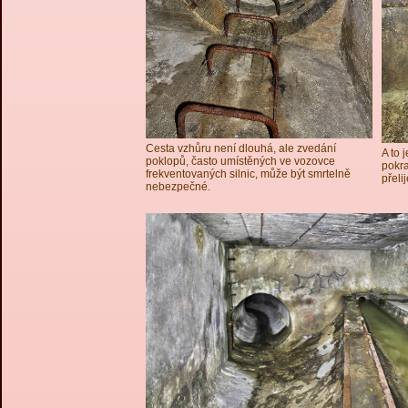
Cesta vzhůru není dlouhá, ale zvedání
A to 
poklopů, často umístěných ve vozovce
pokra
frekventovaných silnic, může být smrtelně
přeli
nebezpečné.