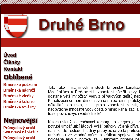
Druhé Brno
Úvod
Články
Kontakt
Oblíbené
Brněnské podzemí
Tak, jako i na jiných místech brněnské kanaliza
Brněnská nádraží
Medlánkách a Řečkovicích zapotřebí ošetřit stavy,
Brněnské vlečky
dostane větší množství vody z přívalových dešťů neb
Kanalizační síť není dimenzována na extrémní průtoky
Brněnské kolonie
několikrát do roka, a je proto zapotřebí zajisti
Brněnské továrny
nadbytečné množství vody dostalo mimo kanalizaci a
trase povrchových vodních toků.
Nejnovější
K tomu slouží odlehčovací komory, do kterých je o
potrubí umožňující řádově vyšší průtoky včteně příva
Průmyslový areál
na základě rostoucí hladiny přebytečná voda přeteče
Svitavské nábřeží 7
umístěnou ve vhodné výšce a krátkou spojovací št
Průmyslový areál
položené řeky či potoka, žel v takovém případě be