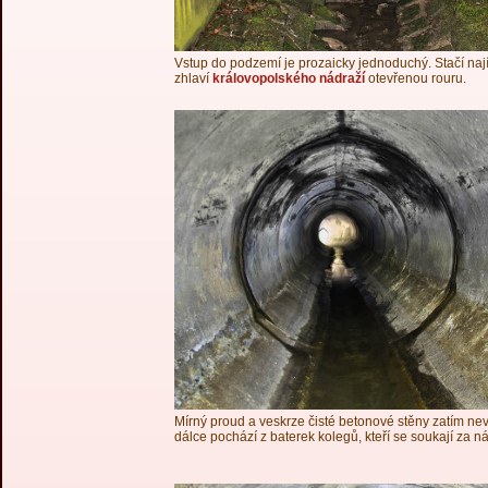
Vstup do podzemí je prozaicky jednoduchý. Stačí nají
zhlaví
královopolského nádraží
otevřenou rouru.
Mírný proud a veskrze čisté betonové stěny zatím nevě
dálce pochází z baterek kolegů, kteří se soukají za n