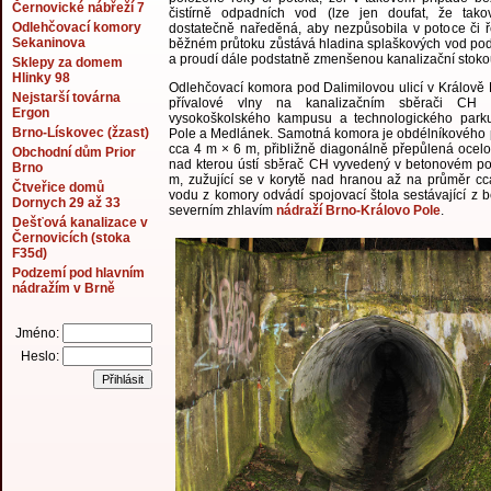
Černovické nábřeží 7
čistírně odpadních vod (lze jen doufat, že tako
Odlehčovací komory
dostatečně naředěná, aby nezpůsobila v potoce či ře
Sekaninova
běžném průtoku zůstává hladina splaškových vod pod 
a proudí dále podstatně zmenšenou kanalizační stoko
Sklepy za domem
Hlinky 98
Odlehčovací komora pod Dalimilovou ulicí v Králově P
Nejstarší továrna
přívalové vlny na kanalizačním sběrači CH 
Ergon
vysokoškolského kampusu a technologického parku
Brno-Lískovec (žzast)
Pole a Medlánek. Samotná komora je obdélníkového
cca 4 m × 6 m, přibližně diagonálně přepůlená ocelo
Obchodní dům Prior
nad kterou ústí sběrač CH vyvedený v betonovém po
Brno
m, zužující se v korytě nad hranou až na průměr c
Čtveřice domů
vodu z komory odvádí spojovací štola sestávající z
Dornych 29 až 33
severním zhlavím
nádraží Brno-Královo Pole
.
Dešťová kanalizace v
Černovicích (stoka
F35d)
Podzemí pod hlavním
nádražím v Brně
Jméno:
Heslo: