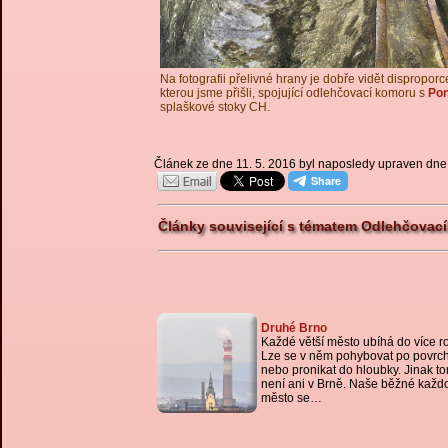
Na fotografii přelivné hrany je dobře vidět dispropor
kterou jsme přišli, spojující odlehčovací komoru s
Po
splaškové stoky CH.
Článek ze dne 11. 5. 2016 byl naposledy upraven dne
Články související s tématem Odlehčovací
Druhé Brno
Každé větší město ubíhá do více r
Lze se v něm pohybovat po povrc
nebo pronikat do hloubky. Jinak t
není ani v Brně. Naše běžné každ
město se…