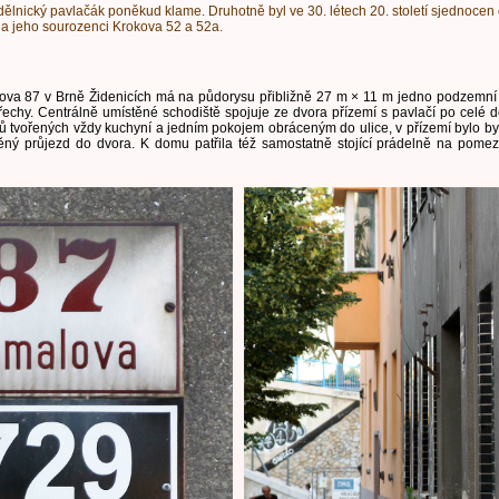
 dělnický pavlačák poněkud klame. Druhotně byl ve 30. létech 20. století sjednoce
 jeho sourozenci Krokova 52 a 52a.
va 87 v Brně Židenicích má na půdorysu přibližně 27 m × 11 m jedno podzemní 
třechy. Centrálně umístěné schodiště spojuje ze dvora přízemí s pavlačí po celé
ů tvořených vždy kuchyní a jedním pokojem obráceným do ulice, v přízemí bylo bytů
těný průjezd do dvora. K domu patřila též samostatně stojící prádelně na pom