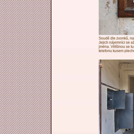
Soudě dle zvonků, na
Jejich nájemníci se až
jména. Většinou se t
telefonu kusem plech