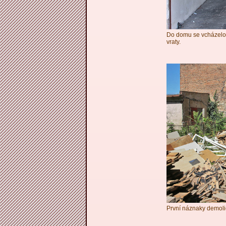
Do domu se vcházelo
vraty.
První náznaky demoli