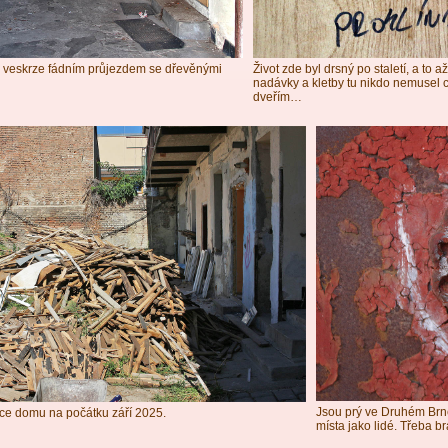
 veskrze fádním průjezdem se dřevěnými
Život zde byl drsný po staletí, a to 
nadávky a kletby tu nikdo nemusel 
dveřím…
Jsou prý ve Druhém Brně 
ce domu na počátku září 2025.
místa jako lidé. Třeba 