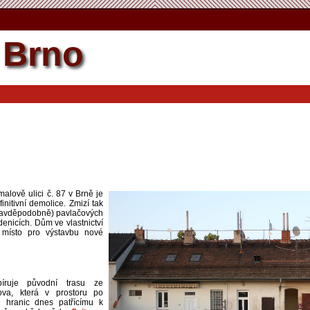
Brno
lově ulici č. 87 v Brně je
initivní demolice. Zmizí tak
pravděpodobně) pavlačových
enicích. Dům ve vlastnictví
í místo pro výstavbu nové
íruje původní trasu ze
ova, která v prostoru po
h hranic dnes patřícímu k