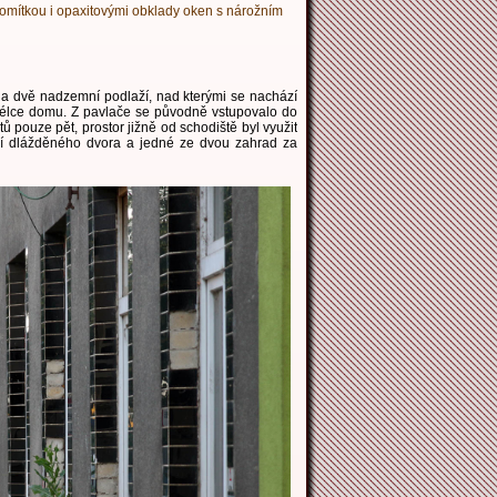
n omítkou i opaxitovými obklady oken s nárožním
a dvě nadzemní podlaží, nad kterými se nachází
 délce domu. Z pavlače se původně vstupovalo do
 pouze pět, prostor jižně od schodiště byl využit
ezí dlážděného dvora a jedné ze dvou zahrad za