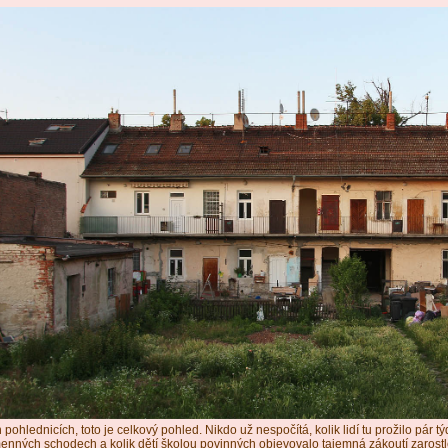
 pohlednicích, toto je celkový pohled. Nikdo už nespočítá, kolik lidí tu prožilo pár t
nných schodech a kolik dětí školou povinných objevovalo tajemná zákoutí zaros