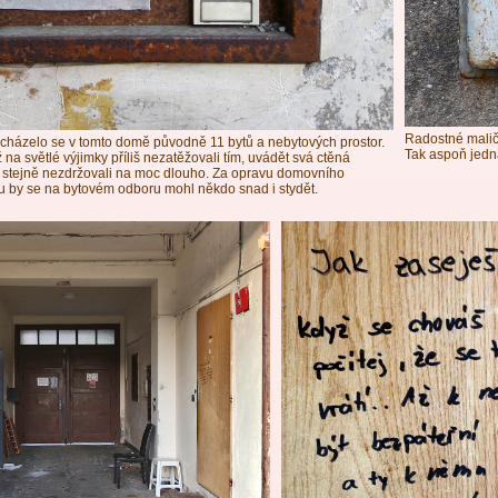
Radostné maličko
cházelo se v tomto domě původně 11 bytů a nebytových prostor.
Tak aspoň jedn
 na světlé výjimky příliš nezatěžovali tím, uvádět svá ctěná
u stejně nezdržovali na moc dlouho. Za opravu domovního
u by se na bytovém odboru mohl někdo snad i stydět.