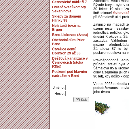
Židenicím, vedla vla
Černovické nábřeží 7
Bývalé koryto bylo v so
Odlehčovací komory
30. létech 19. století 
Sekaninova
líně tekoucí
Svitavsk
Sklepy za domem
při Šámalově ulici pro
Hlinky 98
Zatímco na mapách ze 
Nejstarší továrna
území ještě nezasta
Ergon
jednotlivá políčka, o
Brno-Lískovec (žzast)
dnešní Krokovy a Šám
Obchodní dům Prior
zástavba. Vzhledem
Brno
možné předpoklád
Šámalova 87 tu byl 
Čtveřice domů
postaven doslova na z
Dornych 29 až 33
Dešťová kanalizace v
Pravděpodobně jedin
Černovicích (stoka
průběhu staletí byla 
F35d)
Šámalova 85 a Krokova 
Podzemí pod hlavním
okny a zejména jejich 
nádražím v Brně
90 let), kdy došlo k o
V roce 2023 rozhodla 
Jméno:
podudržovanosti pavl
jeho dvora.
Heslo: