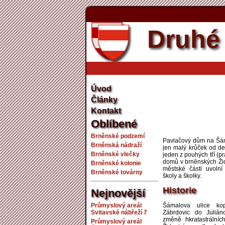
Druhé 
Úvod
Články
Kontakt
Oblíbené
Brněnské podzemí
Pavlačový dům na Šáma
Brněnská nádraží
jen malý krůček od def
Brněnské vlečky
jeden z pouhých tří (
domů v brněnských Žid
Brněnské kolonie
městské části uvoln
Brněnské továrny
školy a školky.
Historie
Nejnovější
Průmyslový areál
Šámalova ulice kop
Svitavské nábřeží 7
Zábrdovic do Julián
změně hkratastrálníc
Průmyslový areál