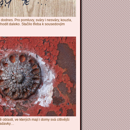
až dodnes. Pro pomluvy, sváry i nesváry, kouzla,
chodit daleko. Stačilo třeba k sousedovým
oblasti, ve kterých mají i domy svá citlivější
bradavky…