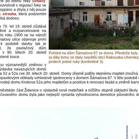
stně po břehu řeky
Svitavy
.
uvislosti s regulací řeky ve
zasypáno a zbyla z něj pouze
á strouha
, která podzemím
téká dodnes.
70. let 19. století zůstává
věné a rozparcelované na
kolo roku 1900 se na nároží
alovy ulice objevuje první
 k podobě stavby tak je
at, že pavlačový dům
v 90. létech 20. století
Pohled na dům Šámalova 87 ze dvora. Přestože byly Ž
elené louce.
(a díky tomu se staly největší obcí Rakouska-Uhersk
prstech jedné ruky (konkrétně 3).
ou významnější změnou v
výstavba navazujících domů
52 a 52a cve 30. létech 20. století. Domy zřejmě patřily stejnému majiteli (možná
opaxitovými obklady vzhledově sjednoceny s domem Šámalova 87. V této podobě domy
dprodeji domu Krokova 52a jeho majitelům a posléze k renovaci fasád a změně barv
městskán část Židenice o výstavbě nové mateřské a nižšího stupně základní školy
ačovaného domu byla jako nejlepší vyrianta vyhodnocena demolice původního do