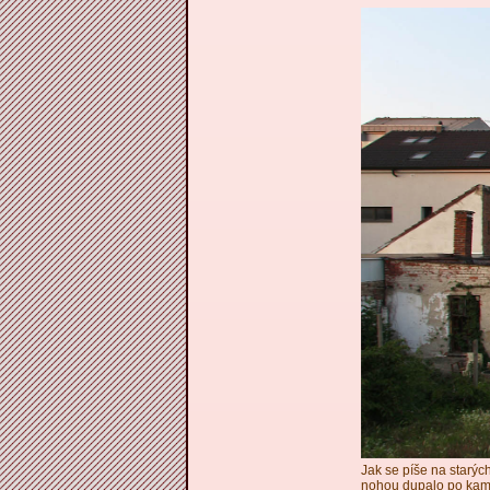
Jak se píše na starých
nohou dupalo po kame