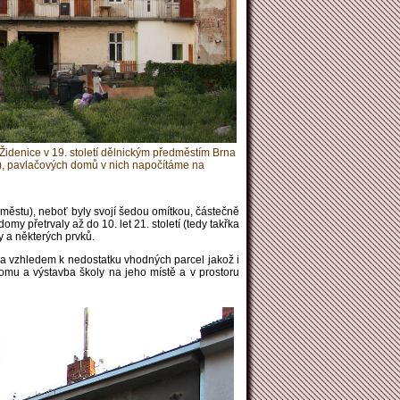
idenice v 19. století dělnickým předměstím Brna
a), pavlačových domů v nich napočítáme na
 městu), neboť byly svojí šedou omítkou, částečně
 přetrvaly až do 10. let 21. století (tedy takřka
y a některých prvků.
 a vzhledem k nedostatku vhodných parcel jakož i
mu a výstavba školy na jeho místě a v prostoru