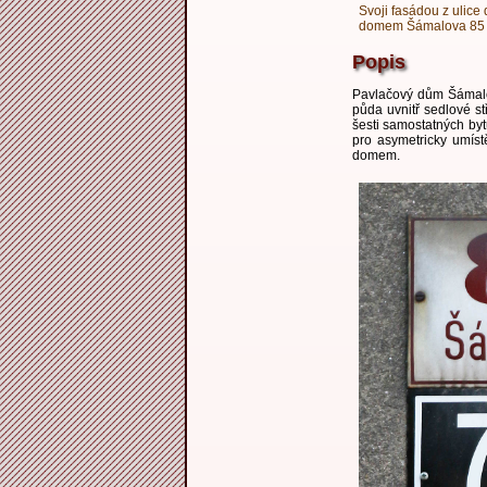
Svoji fasádou z ulice
domem Šámalova 85 a
Popis
Pavlačový dům Šámalo
půda uvnitř sedlové s
šesti samostatných byt
pro asymetricky umís
domem.