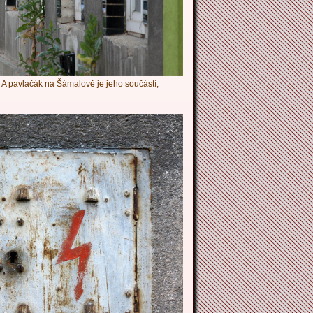
 A pavlačák na Šámalově je jeho součástí,