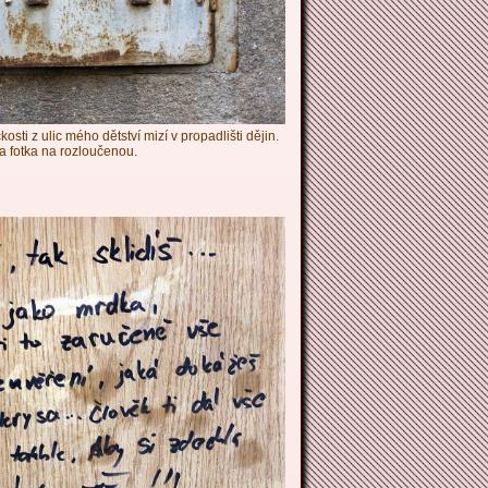
sti z ulic mého dětství mizí v propadlišti dějin.
a fotka na rozloučenou.