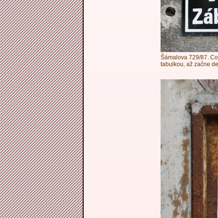
Šámalova 729/87. Co
tabulkou, až začne d