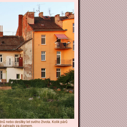
ýdnů nebo desítky let svého života. Kolik párů
tlé zahrady za domem.