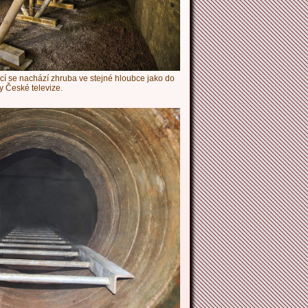
icí se nachází zhruba ve stejné hloubce jako do
y České televize.