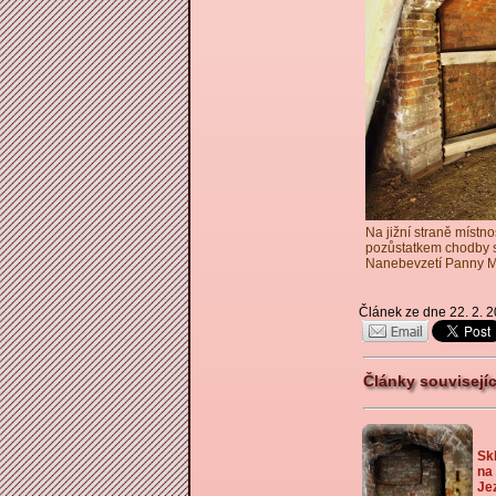
Na jižní straně místno
pozůstatkem chodby sp
Nanebevzetí Panny Mar
Článek ze dne 22. 2. 
Články souvisejí
Sk
na
Je