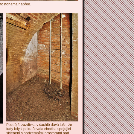
žno nohama napřed.
Pozdější zazdívka v šachtě dává tušit, že
tudy kdysi pokračovala chodba spojující
sklepení s podzemními prostorami pod