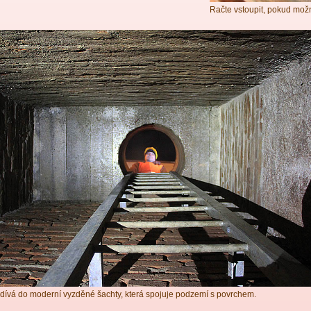
Račte vstoupit, pokud mo
 dívá do moderní vyzděné šachty, která spojuje podzemí s povrchem.