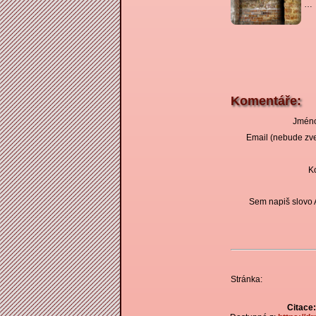
…
Komentáře:
Jméno
Email (nebude zve
K
Sem napiš slovo
Stránka:
Citace: