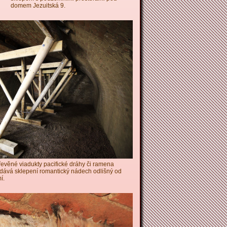
domem Jezuitská 9.
řevěné viadukty pacifické dráhy či ramena
odává sklepení romantický nádech odlišný od
í.