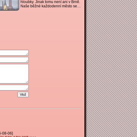
hloubky. Jinak tomu není ani v Brně.
Naše běžné každodenní město se…
26-08-06]