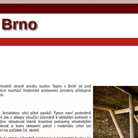
Brno
chodně straně areálu budov Typos v Brně se pod
lice nachází historické podzemní prostory přístupné
hu.
 Jezutiskou ulicí před pasáží Typos není podrobně
jde o sklepy sloužící původně k ukládání potravin v
no skladovat méně trvanlivé potraviny vhodnějším
kosti a tvaru sklepení jakož i materiálu cihel lze
í na začátek 19. století.