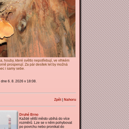
a, houby, které světlo nepotřebují, ve vlhkém
borně prosperují. Za pár desítek let by možná
ec i samy sebe.
dne 6. 8. 2026 v 18:08.
Zpět
|
Nahoru
Druhé Brno
Každé větší město ubíhá do více
rozměrů. Lze se v něm pohybovat
po povrchu nebo pronikat do