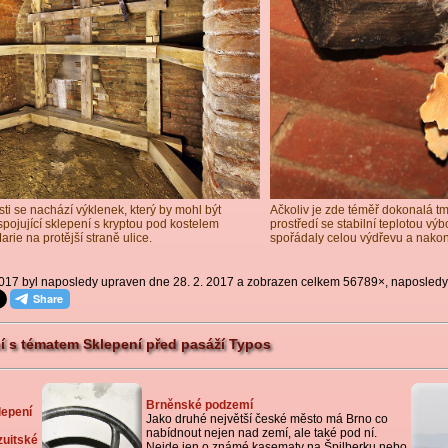
sti se nachází výklenek, který by mohl být
Ačkoliv je zde téměř dokonalá tm
ojující sklepení s kryptou pod kostelem
prostředí se stabilní teplotou vý
ie na protější straně ulice.
spořádaly celou výdřevu a nakon
2017 byl naposledy upraven dne 28. 2. 2017 a zobrazen celkem 56789×, naposledy 
cí s tématem Sklepení před pasáží Typos
Brněnské podzemí
lepení
Jako druhé největší české město má Brno co
nabídnout nejen nad zemí, ale také pod ní.
zuitské
Nejde jen o známé kasematy na Špilberku nebo