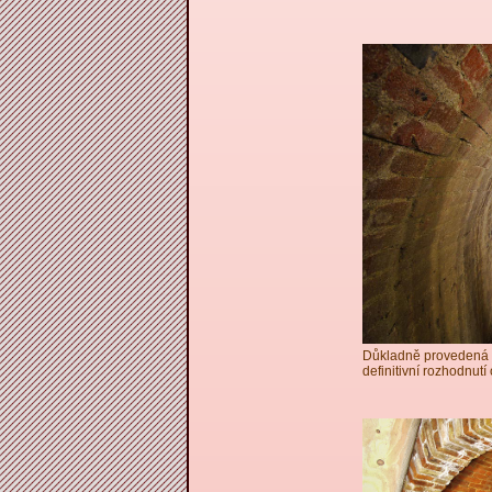
Důkladně provedená v
definitivní rozhodnut