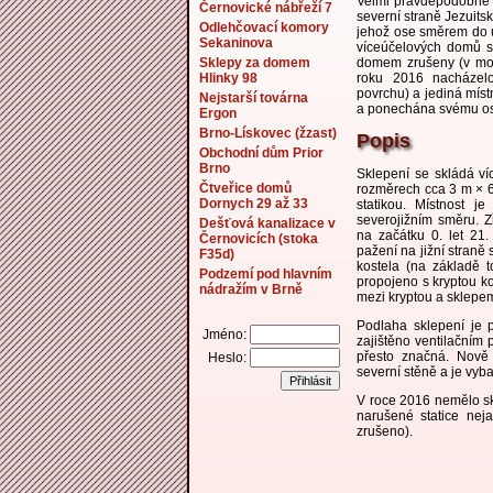
Velmi pravděpodobně 
Černovické nábřeží 7
severní straně Jezuits
Odlehčovací komory
jehož ose směrem do u
Sekaninova
víceúčelových domů s
Sklepy za domem
domem zrušeny (v mo
Hlinky 98
roku 2016 nacházelo
povrchu) a jediná mís
Nejstarší továrna
a ponechána svému o
Ergon
Brno-Lískovec (žzast)
Popis
Obchodní dům Prior
Brno
Sklepení se skládá v
Čtveřice domů
rozměrech cca 3 m × 
Dornych 29 až 33
statikou. Místnost j
severojižním směru. 
Dešťová kanalizace v
na začátku 0. let 21. 
Černovicích (stoka
pažení na jižní straně 
F35d)
kostela (na základě 
Podzemí pod hlavním
propojeno s kryptou ko
nádražím v Brně
mezi kryptou a sklepem 
Podlaha sklepení je p
Jméno:
zajištěno ventilačním 
přesto značná. Nově 
Heslo:
severní stěně a je vy
V roce 2016 nemělo sk
narušené statice ne
zrušeno).