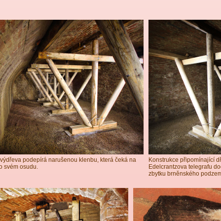
ýdřeva podepírá narušenou klenbu, která čeká na
Konstrukce připomínající d
í o svém osudu.
Edelcrantzova telegrafu d
zbytku brněnského podzem