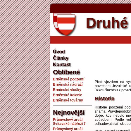
Druhé 
Úvod
Články
Kontakt
Oblíbené
Brněnské podzemí
Před vjezdem na vý
Brněnská nádraží
povrchem Jezuitské u
Brněnské vlečky
úzkou šachtou z povrc
Brněnské kolonie
Historie
Brněnské továrny
Historie podzemí pod
Nejnovější
známa. Pravděpodobně 
době, kdy nebylo mož
Průmyslový areál
způsobem. Podle veli
Svitavské nábřeží 7
odhadovat stáří sklepen
Průmyslový areál