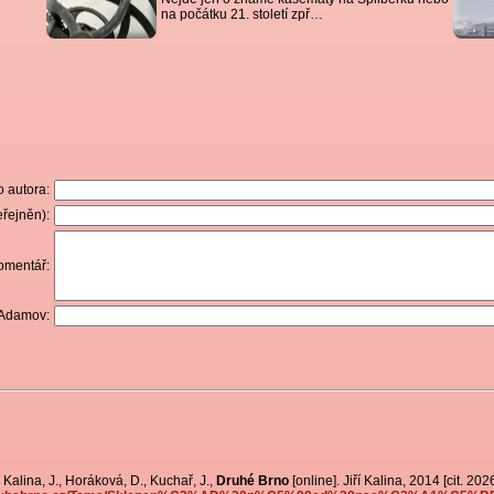
na počátku 21. století zpř…
 autora:
řejněn):
omentář:
 Adamov:
Kalina, J., Horáková, D., Kuchař, J.,
Druhé Brno
[online]. Jiří Kalina, 2014 [cit. 20