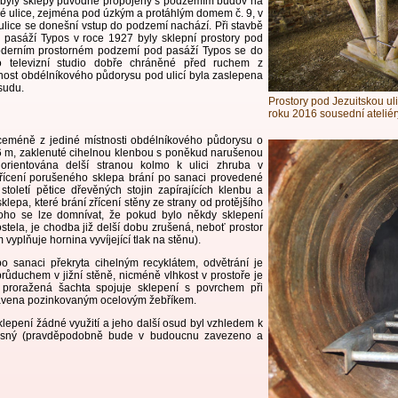
byly sklepy původně propojeny s podzemím budov na
ké ulice, zejména pod úzkým a protáhlým domem č. 9, v
lice se donešní vstup do podzemí nachází. Při stavbě
 pasáží Typos v roce 1927 byly sklepní prostory pod
derním prostorném podzemí pod pasáží Typos se do
 televizní studio dobře chráněné před ruchem z
tnost obdélníkového půdorysu pod ulicí byla zaslepena
sudu.
Prostory pod Jezuitskou ul
roku 2016 sousední ateliér
íceméně z jediné místnosti obdélníkového půdorysu o
6 m, zaklenuté cihelnou klenbou s poněkud narušenou
e orientována delší stranou kolmo k ulici zhruba v
Zřícení porušeného sklepa brání po sanaci provedené
století pětice dřevěných stojin zapírajících klenbu a
sklepa, které brání zřícení stěny ze strany od protějšího
toho se lze domnívat, že pokud bylo někdy sklepení
stela, je chodba již delší dobu zrušená, neboť prostor
vyplňuje hornina vyvíjející tlak na stěnu).
o sanaci překryta cihelným recyklátem, odvětrání je
průduchem v jižní stěně, nicméně vlhkost v prostoře je
proražená šachta spojuje sklepení s povrchem při
bavena pozinkovaným ocelovým žebříkem.
lepení žádné využití a jeho další osud byl vzhledem k
jasný (pravděpodobně bude v budoucnu zavezeno a