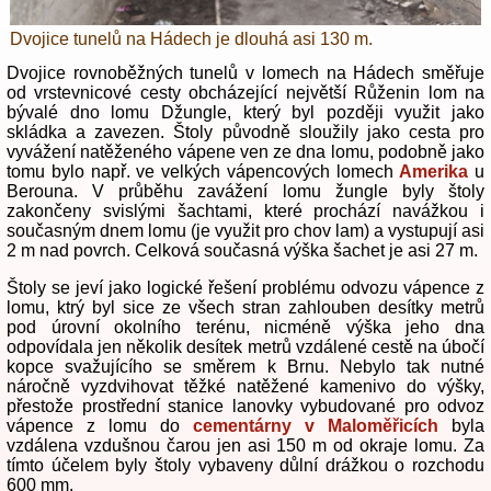
Dvojice tunelů na Hádech je dlouhá asi 130 m.
Dvojice rovnoběžných tunelů v lomech na Hádech směřuje
od vrstevnicové cesty obcházející největší Růženin lom na
bývalé dno lomu Džungle, který byl později využit jako
skládka a zavezen. Štoly původně sloužily jako cesta pro
vyvážení natěženého vápene ven ze dna lomu, podobně jako
tomu bylo např. ve velkých vápencových lomech
Amerika
u
Berouna. V průběhu zavážení lomu žungle byly štoly
zakončeny svislými šachtami, které prochází navážkou i
současným dnem lomu (je využit pro chov lam) a vystupují asi
2 m nad povrch. Celková současná výška šachet je asi 27 m.
Štoly se jeví jako logické řešení problému odvozu vápence z
lomu, ktrý byl sice ze všech stran zahlouben desítky metrů
pod úrovní okolního terénu, nicméně výška jeho dna
odpovídala jen několik desítek metrů vzdálené cestě na úbočí
kopce svažujícího se směrem k Brnu. Nebylo tak nutné
náročně vyzdvihovat těžké natěžené kamenivo do výšky,
přestože prostřední stanice lanovky vybudované pro odvoz
vápence z lomu do
cementárny v Maloměřicích
byla
vzdálena vzdušnou čarou jen asi 150 m od okraje lomu. Za
tímto účelem byly štoly vybaveny důlní drážkou o rozchodu
600 mm.