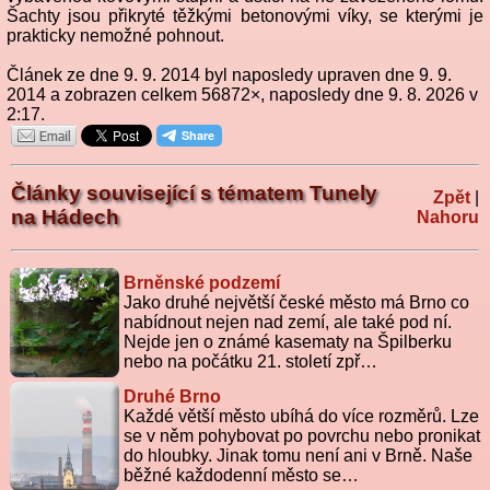
Šachty jsou přikryté těžkými betonovými víky, se kterými je
prakticky nemožné pohnout.
Článek ze dne 9. 9. 2014 byl naposledy upraven dne 9. 9.
2014 a zobrazen celkem 56872×, naposledy dne 9. 8. 2026 v
2:17.
Články související s tématem Tunely
Zpět
|
na Hádech
Nahoru
Brněnské podzemí
Jako druhé největší české město má Brno co
nabídnout nejen nad zemí, ale také pod ní.
Nejde jen o známé kasematy na Špilberku
nebo na počátku 21. století zpř…
Druhé Brno
Každé větší město ubíhá do více rozměrů. Lze
se v něm pohybovat po povrchu nebo pronikat
do hloubky. Jinak tomu není ani v Brně. Naše
běžné každodenní město se…