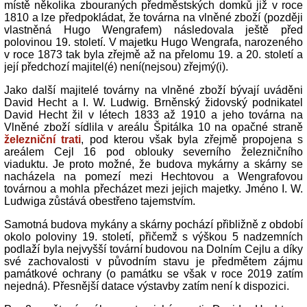
místě několika zbouraných předměstských domků již v roce
1810 a lze předpokládat, že továrna na vlněné zboží (později
vlastněná Hugo Wengrafem) následovala ještě před
polovinou 19. století. V majetku Hugo Wengrafa, narozeného
v roce 1873 tak byla zřejmě až na přelomu 19. a 20. století a
její předchozí majitel(é) není(nejsou) zřejmý(i).
Jako další majitelé továrny na vlněné zboží bývají uváděni
David Hecht a I. W. Ludwig. Brněnský židovský podnikatel
David Hecht žil v létech 1833 až 1910 a jeho továrna na
Vlněné zboží sídlila v areálu Špitálka 10 na opačné straně
železniční trati
, pod kterou však byla zřejmě propojena s
areálem Cejl 16 pod oblouky severního železničního
viaduktu. Je proto možné, že budova mykárny a skárny se
nacházela na pomezí mezi Hechtovou a Wengrafovou
továrnou a mohla přecházet mezi jejich majetky. Jméno I. W.
Ludwiga zůstává obestřeno tajemstvím.
Samotná budova mykány a skárny pochází přibližně z období
okolo poloviny 19. století, přičemž s výškou 5 nadzemních
podlaží byla nejvyšší tovární budovou na Dolním Cejlu a díky
své zachovalosti v původním stavu je předmětem zájmu
památkové ochrany (o památku se však v roce 2019 zatím
nejedná). Přesnější datace výstavby zatím není k dispozici.