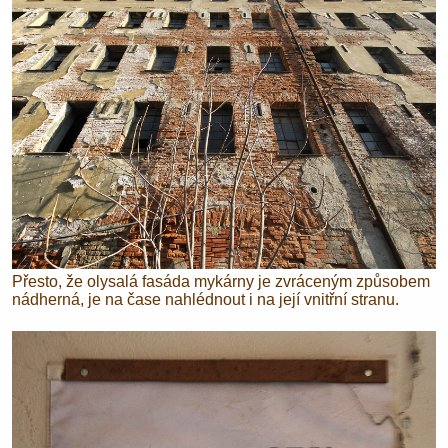
Přesto, že olysalá fasáda mykárny je zvráceným způsobem
nádherná, je na čase nahlédnout i na její vnitřní stranu.