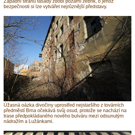
Západní stranu fasády zdobí požární žebřík, o jehož
bezpečnosti si lze vytvářet nejrůznější představy.
Úžasná oázka divočiny uprostřed nejstaršího z továrních
předměstí Brna očekává svůj osud, protože se nachází na
trase předpokládaného nového bulváru mezi odsunutým
nádražím a Lužánkami.