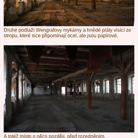
Druhé podlaží Wengrafovy mykárny a hnědé pláty visící ze
stropu, které sice připomínají ocel, ale jsou papírové.
A totéž místo o něco později, před rozedněním.