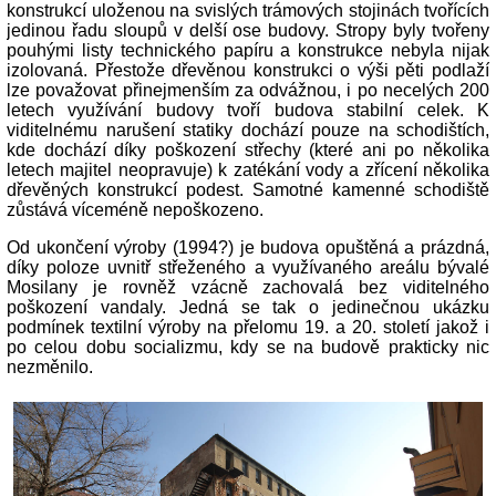
konstrukcí uloženou na svislých trámových stojinách tvořících
jedinou řadu sloupů v delší ose budovy. Stropy byly tvořeny
pouhými listy technického papíru a konstrukce nebyla nijak
izolovaná. Přestože dřevěnou konstrukci o výši pěti podlaží
lze považovat přinejmenším za odvážnou, i po necelých 200
letech využívání budovy tvoří budova stabilní celek. K
viditelnému narušení statiky dochází pouze na schodištích,
kde dochází díky poškození střechy (které ani po několika
letech majitel neopravuje) k zatékání vody a zřícení několika
dřevěných konstrukcí podest. Samotné kamenné schodiště
zůstává víceméně nepoškozeno.
Od ukončení výroby (1994?) je budova opuštěná a prázdná,
díky poloze uvnitř střeženého a využívaného areálu bývalé
Mosilany je rovněž vzácně zachovalá bez viditelného
poškození vandaly. Jedná se tak o jedinečnou ukázku
podmínek textilní výroby na přelomu 19. a 20. století jakož i
po celou dobu socializmu, kdy se na budově prakticky nic
nezměnilo.