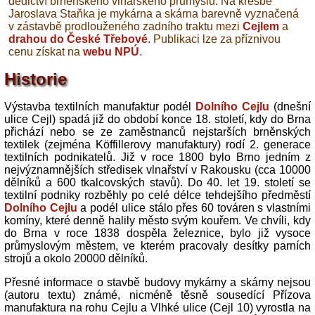
dědictví brněnského vlnařského průmyslu. Na kresbě
Jaroslava Staňka je mykárna a skárna barevně vyznačená
v zástavbě prodlouženého zadního traktu mezi
Cejlem
a
drahou do České Třebové
. Publikaci lze za příznivou
cenu získat na
webu NPÚ
.
Historie
Výstavba textilních manufaktur podél
Dolního Cejlu
(dnešní
ulice Cejl) spadá již do období konce 18. století, kdy do Brna
přichází nebo se ze zaměstnanců nejstarších brněnských
textilek (zejména Köffillerovy manufaktury) rodí 2. generace
textilních podnikatelů. Již v roce 1800 bylo Brno jedním z
nejvýznamnějších středisek vlnařství v Rakousku (cca 10000
dělníků a 600 tkalcovských stavů). Do 40. let 19. století se
textilní podniky rozběhly po celé délce tehdejšího předměstí
Dolního Cejlu
a podél ulice stálo přes 60 továren s vlastními
komíny, které denně halily město svým kouřem. Ve chvíli, kdy
do Brna v roce 1838 dospěla železnice, bylo již vysoce
průmyslovým městem, ve kterém pracovaly desítky parních
strojů a okolo 20000 dělníků.
Přesné informace o stavbě budovy mykárny a skárny nejsou
(autoru textu) známé, nicméně těsně sousedící Přízova
manufaktura na rohu Cejlu a Vlhké ulice (Cejl 10) vyrostla na