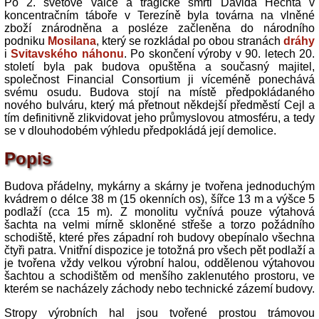
Po 2. světové válce a tragické smrti Davida Hechta v
koncentračním táboře v Terezíně byla továrna na vlněné
zboží znárodněna a posléze začleněna do národního
podniku
Mosilana
, který se rozkládal po obou stranách
dráhy
i
Svitavského náhonu
. Po skončení výroby v 90. letech 20.
století byla pak budova opuštěna a současný majitel,
společnost Financial Consortium ji víceméně ponechává
svému osudu. Budova stojí na místě předpokládaného
nového bulváru, který má přetnout někdejší předměstí Cejl a
tím definitivně zlikvidovat jeho průmyslovou atmosféru, a tedy
se v dlouhodobém výhledu předpokládá její demolice.
Popis
Budova přádelny, mykárny a skárny je tvořena jednoduchým
kvádrem o délce 38 m (15 okenních os), šířce 13 m a výšce 5
podlaží (cca 15 m). Z monolitu vyčnívá pouze výtahová
šachta na velmi mírně skloněné střeše a torzo požádního
schodiště, které přes západní roh budovy obepínalo všechna
čtyři patra. Vnitřní dispozice je totožná pro všech pět podlaží a
je tvořena vždy velkou výrobní halou, oddělenou výtahovou
šachtou a schodištěm od menšího zaklenutého prostoru, ve
kterém se nacházely záchody nebo technické zázemí budovy.
Stropy výrobních hal jsou tvořené prostou trámovou