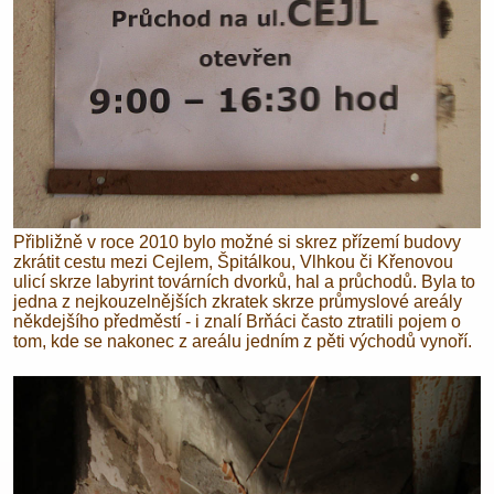
Přibližně v roce 2010 bylo možné si skrez přízemí budovy
zkrátit cestu mezi Cejlem, Špitálkou, Vlhkou či Křenovou
ulicí skrze labyrint továrních dvorků, hal a průchodů. Byla to
jedna z nejkouzelnějších zkratek skrze průmyslové areály
někdejšího předměstí - i znalí Brňáci často ztratili pojem o
tom, kde se nakonec z areálu jedním z pěti východů vynoří.