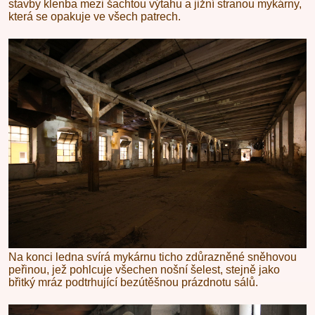
stavby klenba mezi šachtou výtahu a jižní stranou mykárny,
která se opakuje ve všech patrech.
Na konci ledna svírá mykárnu ticho zdůrazněné sněhovou
peřinou, jež pohlcuje všechen nošní šelest, stejně jako
břitký mráz podtrhující bezútěšnou prázdnotu sálů.