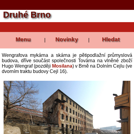
Druhé Brno
Menu
Novinky
Hledat
|
|
Wengrafova mykárna a skárna je pětipodlažní průmyslová
budova, dříve součást společnosti Továrna na vlněné zboží
Hugo Wengraf (později
Mosilana
) v Brně na Dolním Cejlu (ve
dvorním traktu budovy Cejl 16).