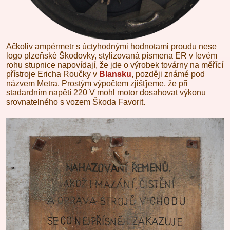
Ačkoliv ampérmetr s úctyhodnými hodnotami proudu nese
logo plzeňské Škodovky, stylizovaná písmena ER v levém
rohu stupnice napovídají, že jde o výrobek továrny na měřící
přístroje Ericha Roučky v
Blansku
, později známé pod
názvem Metra. Prostým výpočtem zjišťjeme, že při
stadardním napětí 220 V mohl motor dosahovat výkonu
srovnatelného s vozem Škoda Favorit.