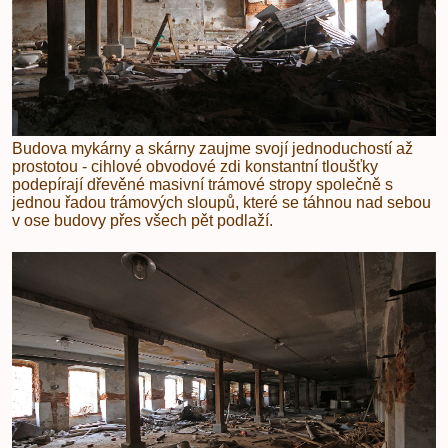
Budova mykárny a skárny zaujme svojí jednoduchostí až
prostotou - cihlové obvodové zdi konstantní tloušťky
podepírají dřevěné masivní trámové stropy společně s
jednou řadou trámových sloupů, které se táhnou nad sebou
v ose budovy přes všech pět podlaží.