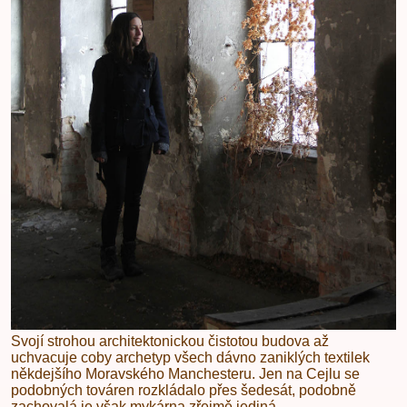
Svojí strohou architektonickou čistotou budova až
uchvacuje coby archetyp všech dávno zaniklých textilek
někdejšího Moravského Manchesteru. Jen na Cejlu se
podobných továren rozkládalo přes šedesát, podobně
zachovalá je však mykárna zřejmě jediná.