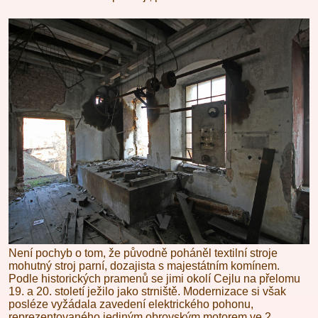
Není pochyb o tom, že původně poháněl textilní stroje
mohutný stroj parní, dozajista s majestátním komínem.
Podle historických pramenů se jimi okolí Cejlu na přelomu
19. a 20. století ježilo jako strniště. Modernizace si však
posléze vyžádala zavedení elektrického pohonu,
reprezentovaného jediným obrovským motorem ve 2.