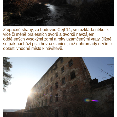
Z opačné strany, za budovou Cejl 14, se rozkládá několik
více či méně pralesních dvorů a dvorků navzájem
oddělených vysokými zdmi a roky uzamčenými vraty. Jižněji
se pak nachází psí chovná stanice, což dohromady nečiní z
oblasti vhodné místo k návštěvě.