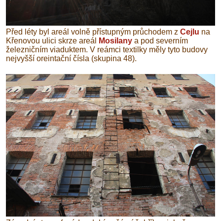
Před léty byl areál volně přístupným průchodem z
Cejlu
na
Křenovou ulici skrze areál
Mosilany
a pod severním
železničním viaduktem. V reámci textilky měly tyto budovy
nejvyšší oreintační čísla (skupina 48).