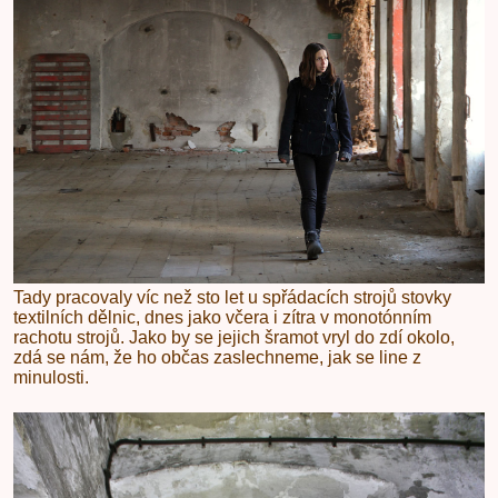
Tady pracovaly víc než sto let u spřádacích strojů stovky
textilních dělnic, dnes jako včera i zítra v monotónním
rachotu strojů. Jako by se jejich šramot vryl do zdí okolo,
zdá se nám, že ho občas zaslechneme, jak se line z
minulosti.